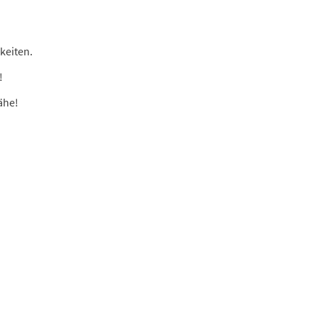
keiten.
!
ähe!